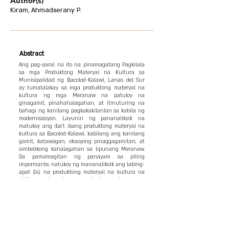
Author(s)
Kiram, Ahmadserany P.
Abstract
Ang pag-aaral na ito na pinamagatang Pagkilala
sa mga Produktong Materyal na Kultura sa
Munisipalidad ng Bacolod-Kalawi, Lanao del Sur
ay tumatalakay sa mga produktong materyal na
kultura ng mga Meranaw na patuloy na
ginagamit, pinahahalagahan, at itinuturing na
bahagi ng kanilang pagkakakilanlan sa kabila ng
modernisasyon. Layunin ng pananaliksik na
matukoy ang iba’t ibang produktong materyal na
kultura sa Bacolod-Kalawi, kabilang ang kanilang
gamit, katawagan, okasyong pinaggagamitan, at
simbolikong kahalagahan sa lipunang Meranaw.
Sa pamamagitan ng panayam sa piling
impormante, natukoy ng mananaliksik ang labing-
apat (14) na produktong materyal na kultura na
aktibo pa ring ginagawa at ginagamit ng mga
mamamayan. Ang mga ito ay nahahati sa tatlong
kategorya: yari sa tela, semento, at kahoy. Sa mga
produktong yari sa tela, kabilang ang
mamandiyang, ampas, karpit, payong a dadakatan,
balod, landap, langkit, ponda a bobordaan, at libot,
na karaniwang ginagamit sa mga tradisyunal na