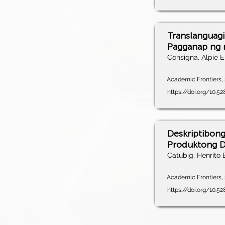
Translanguagi
Pagganap ng m
Consigna, Alpie E
Academic Frontiers, 2
https://doi.org/10.5
Deskriptibon
Produktong D
Catubig, Henrito 
Academic Frontiers, 2
https://doi.org/10.