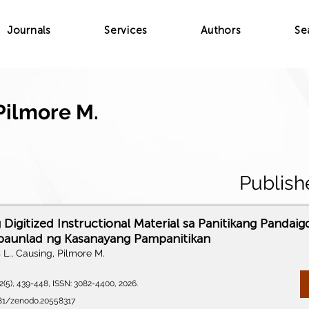
Journals
Services
Authors
Se
Pilmore M.
Publish
Digitized Instructional Material sa Panitikang Pandaig
apaunlad ng Kasanayang Pampanitikan
 L., Causing, Pilmore M.
2(5), 439-448, ISSN: 3082-4400, 2026.
281/zenodo.20558317