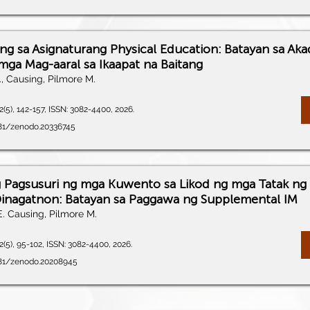
ng sa Asignaturang Physical Education: Batayan sa A
ga Mag-aaral sa Ikaapat na Baitang
., Causing, Pilmore M.
(5), 142-157, ISSN: 3082-4400, 2026.
281/zenodo.20336745
g Pagsusuri ng mga Kuwento sa Likod ng mga Tatak ng
inagatnon: Batayan sa Paggawa ng Supplemental IM
E. Causing, Pilmore M.
(5), 95-102, ISSN: 3082-4400, 2026.
5281/zenodo.20208945