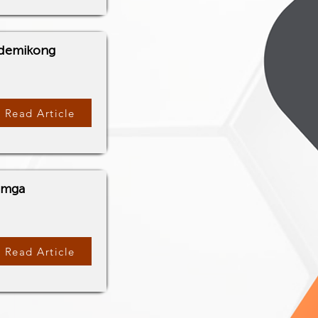
kademikong
Read Article
 mga
Read Article