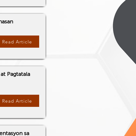
anasan
Read Article
at Pagtatala
Read Article
entasyon sa