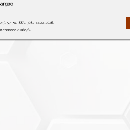
iargao
(5), 57-70, ISSN: 3082-4400, 2026.
281/zenodo.20162782