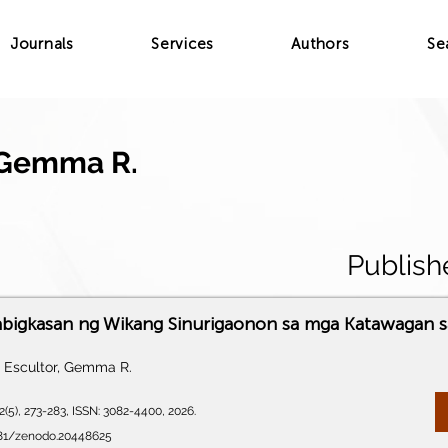
Journals
Services
Authors
Se
 Gemma R.
Publish
labigkasan ng Wikang Sinurigaonon sa mga Katawagan sa
, Escultor, Gemma R.
(5), 273-283, ISSN: 3082-4400, 2026.
5281/zenodo.20448625