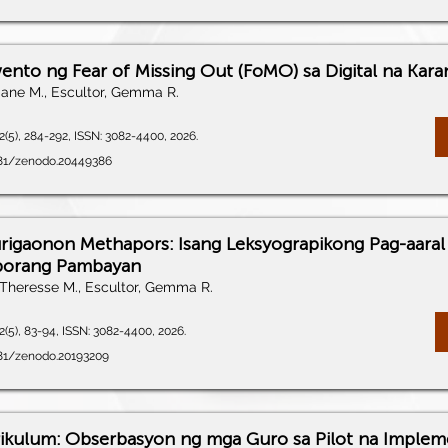
wento ng Fear of Missing Out (FoMO) sa Digital na Kar
Jane M., Escultor, Gemma R.
(5), 284-292, ISSN: 3082-4400, 2026.
5281/zenodo.20449386
urigaonon Methapors: Isang Leksyograpikong Pag-aaral 
porang Pambayan
Theresse M., Escultor, Gemma R.
(5), 83-94, ISSN: 3082-4400, 2026.
281/zenodo.20193209
kulum: Obserbasyon ng mga Guro sa Pilot na Implem