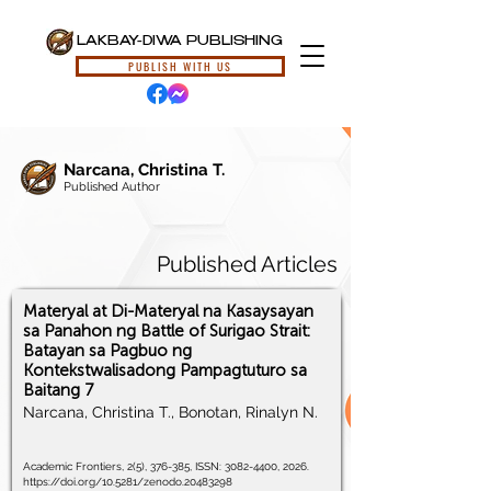
LAKBAY-DIWA PUBLISHING
PUBLISH WITH US
Narcana, Christina T.
Published Author
Published Articles
Materyal at Di-Materyal na Kasaysayan
sa Panahon ng Battle of Surigao Strait:
Batayan sa Pagbuo ng
Kontekstwalisadong Pampagtuturo sa
Baitang 7
Narcana, Christina T., Bonotan, Rinalyn N.
Academic Frontiers, 2(5), 376-385, ISSN:
3082-4400
, 2026.
https://doi.org/10.5281/zenodo.20483298