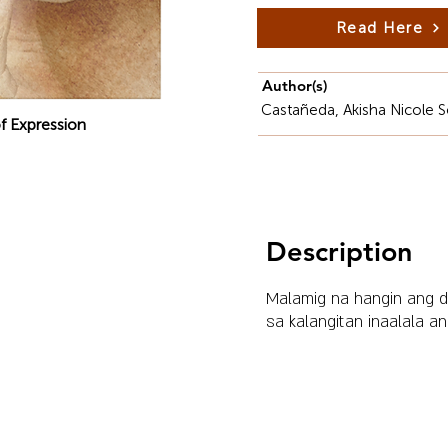
Read Here
Author(s)
Castañeda, Akisha Nicole S
f Expression
Description
Malamig na hangin ang d
sa kalangitan inaalala 