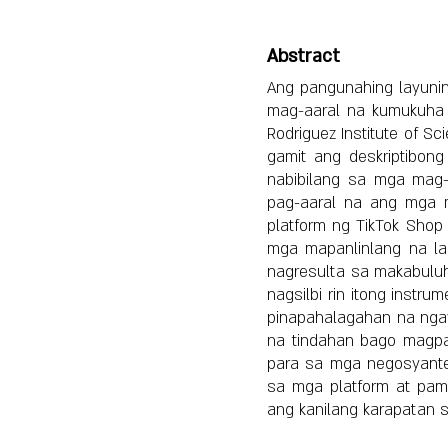
Abstract
Ang pangunahing layunin
mag-aaral na kumukuha
Rodriguez Institute of S
gamit ang deskriptibon
nabibilang sa mga mag-
pag-aaral na ang mga m
platform ng TikTok Shop
mga mapanlinlang na la
nagresulta sa makabulu
nagsilbi rin itong inst
pinapahalagahan na nga
na tindahan bago magpasy
para sa mga negosyante
sa mga platform at pam
ang kanilang karapatan s