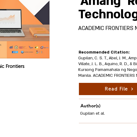
'Amang' R
Technolo
ACADEMIC FRONTIERS Mult
Recommended Citation:
Gupilan, C. S. T., Abel, J. M., Amp
Villate, J. L. B., Aquino, R. D.
c Frontiers
Kursong Pamamahala ng Negosy
Manila. ACADEMIC FRONTIERS Mul
Read File
Author(s)
Gupilan et al.