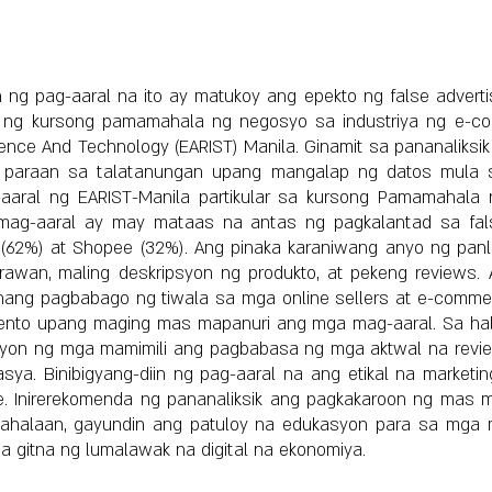
 ng pag-aaral na ito ay matukoy ang epekto ng false adverti
 ng kursong pamamahala ng negosyo sa industriya ng e-co
cience And Technology (EARIST) Manila. Ginamit sa pananaliksi
g paraan sa talatanungan upang mangalap ng datos mula s
aaral ng EARIST-Manila partikular sa kursong Pamamahala
ag-aaral ay may mataas na antas ng pagkalantad sa false 
 (62%) at Shopee (32%). Ang pinaka karaniwang anyo ng panl
rawan, maling deskripsyon ng produkto, at pekeng reviews.
hang pagbabago ng tiwala sa mga online sellers at e-comme
rumento upang maging mas mapanuri ang mga mag-aaral. Sa hal
yon ng mga mamimili ang pagbabasa ng mga aktwal na revie
a. Binibigyang-diin ng pag-aaral na ang etikal na marketing 
. Inirerekomenda ng pananaliksik ang pagkakaroon ng mas m
ahalaan, gayundin ang patuloy na edukasyon para sa mga 
a gitna ng lumalawak na digital na ekonomiya.