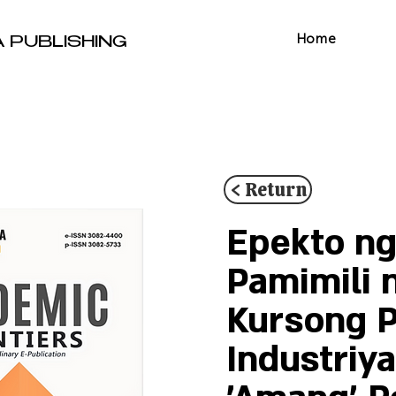
Home
A PUBLISHING
< Return
Epekto ng
Pamimili 
Kursong 
Industriy