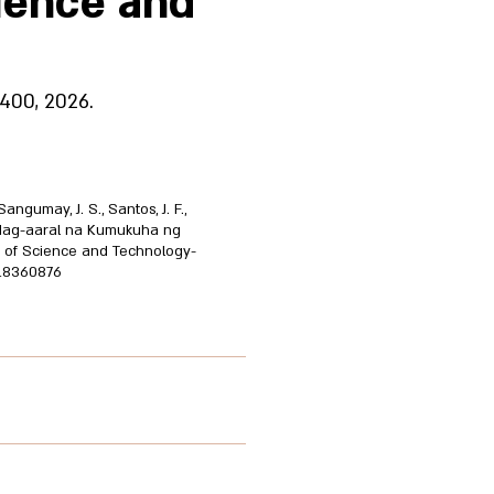
cience and
4400, 2026.
Sangumay, J. S., Santos, J. F.,
 ng Mag-aaral na Kumukuha ng
 of Science and Technology-
.18360876