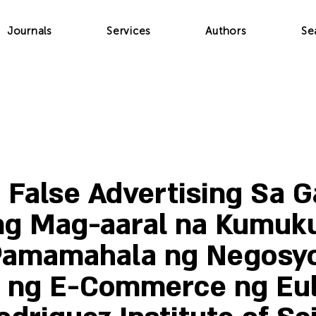
Journals
Services
Authors
Se
 False Advertising Sa 
ng Mag-aaral na Kumuk
Pamamahala ng Negosyo
a ng E-Commerce ng Eu