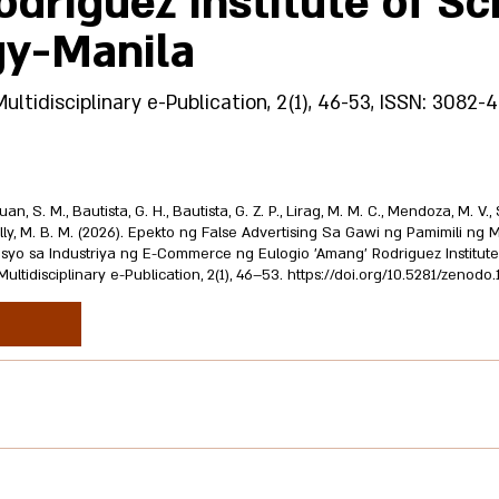
odriguez Institute of S
gy-Manila
idisciplinary e-Publication, 2(1), 46-53, ISSN: 3082-
uan, S. M., Bautista, G. H., Bautista, G. Z. P., Lirag, M. M. C., Mendoza, M. V., 
, & Billy, M. B. M. (2026). Epekto ng False Advertising Sa Gawi ng Pamimili
o sa Industriya ng E-Commerce ng Eulogio 'Amang' Rodriguez Institute
tidisciplinary e-Publication, 2(1), 46–53.
https://doi.org/10.5281/zenodo