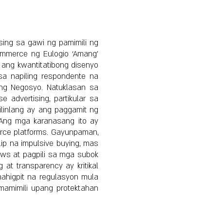
sing sa gawi ng pamimili ng
mmerce ng Eulogio ‘Amang’
k ang kwantitatibong disenyo
a napiling respondente na
 ng Negosyo. Natuklasan sa
advertising, partikular sa
ilinlang ay ang paggamit ng
 Ang mga karanasang ito ay
rce platforms. Gayunpaman,
ip na impulsive buying, mas
ws at pagpili sa mga subok
at transparency ay kritikal
ahigpit na regulasyon mula
mamimili upang protektahan