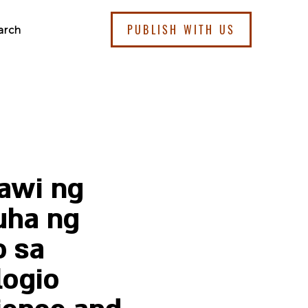
PUBLISH WITH US
arch
Gawi ng
uha ng
 sa
logio