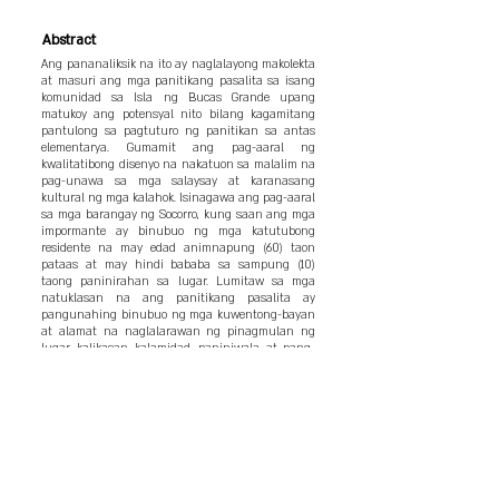
Abstract
Ang pananaliksik na ito ay naglalayong makolekta
at masuri ang mga panitikang pasalita sa isang
komunidad sa Isla ng Bucas Grande upang
matukoy ang potensyal nito bilang kagamitang
pantulong sa pagtuturo ng panitikan sa antas
elementarya. Gumamit ang pag-aaral ng
kwalitatibong disenyo na nakatuon sa malalim na
pag-unawa sa mga salaysay at karanasang
kultural ng mga kalahok. Isinagawa ang pag-aaral
sa mga barangay ng Socorro, kung saan ang mga
impormante ay binubuo ng mga katutubong
residente na may edad animnapung (60) taon
pataas at may hindi bababa sa sampung (10)
taong paninirahan sa lugar. Lumitaw sa mga
natuklasan na ang panitikang pasalita ay
pangunahing binubuo ng mga kuwentong-bayan
at alamat na naglalarawan ng pinagmulan ng
lugar, kalikasan, kalamidad, paniniwala, at pang-
araw-araw na pamumuhay ng komunidad.
Ipinakita rin ng mga salaysay ang malalim na
pagkakaugat ng kultura sa pamumuhay ng mga
mamamayan, kung saan nangingibabaw ang mga
pagpapahalagang bayanihan, paggalang sa
nakatatanda, at katatagan sa harap ng mga
pagsubok. Bukod dito, ang mga salaysay ay
nagsisilbing tagapagdala ng kolektibong alaala at