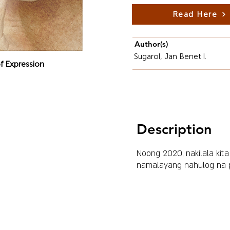
Read Here
Author(s)
Sugarol, Jan Benet I.
f Expression
Description
Noong 2020, nakilala kit
namalayang nahulog na pa