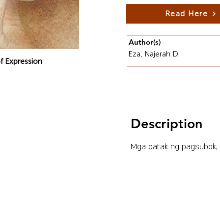
Read Here
Author(s)
Eza, Najerah D.
f Expression
Description
Mga patak ng pagsubok, i