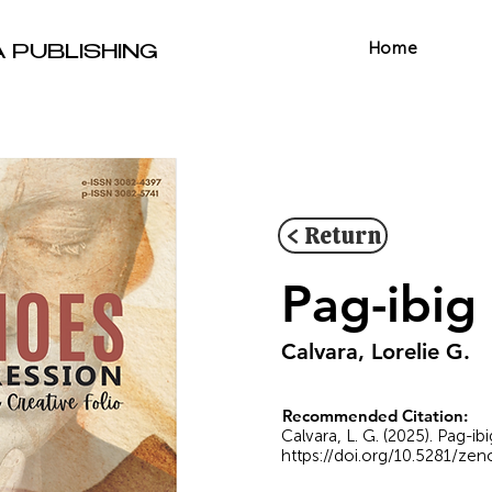
Home
A PUBLISHING
< Return
Pag-ibig 
Calvara, Lorelie G.
Recommended Citation:
Calvara, L. G. (2025). Pag-ib
https://doi.org/10.5281/ze