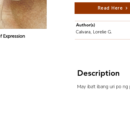
Read Here
Author(s)
Calvara, Lorelie G.
f Expression
Description
May iba’t ibang uri po ng