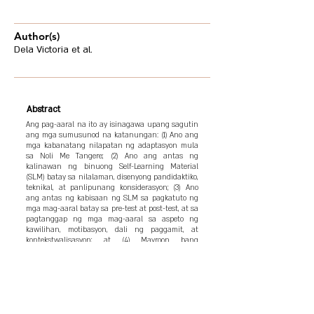
Author(s)
Dela Victoria et al.
Abstract
Ang pag-aaral na ito ay isinagawa upang sagutin
ang mga sumusunod na katanungan: (1) Ano ang
mga kabanatang nilapatan ng adaptasyon mula
sa Noli Me Tangere; (2) Ano ang antas ng
kalinawan ng binuong Self-Learning Material
(SLM) batay sa nilalaman, disenyong pandidaktiko,
teknikal, at panlipunang konsiderasyon; (3) Ano
ang antas ng kabisaan ng SLM sa pagkatuto ng
mga mag-aaral batay sa pre-test at post-test, at sa
pagtanggap ng mga mag-aaral sa aspeto ng
kawilihan, motibasyon, dali ng paggamit, at
kontekstwalisasyon; at (4) Mayroon bang
makabuluhang pagkakaiba sa resulta ng pre-test
at post-test ng dalawang seksyon. Gumamit ang
mananaliksik ng quasi-experimental design na
nakabatay sa aktuwal na klase ng Baitang 9 sa
Santiago National High School. Natuklasan na
ang adaptasyon ng piling kabanata ay